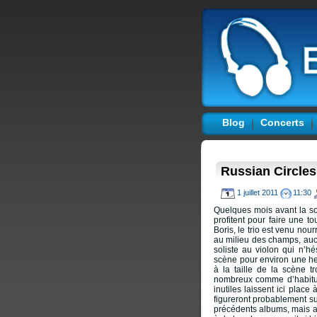
Blog
Concerts
Russian Circles
1 juillet 2011
11:30
Quelques mois avant la so
profitent pour faire une 
Boris, le trio est venu nou
au milieu des champs, aucu
soliste au violon qui n’hés
scène pour environ une he
à la taille de la scène t
nombreux comme d’habitud
inutiles laissent ici place
figureront probablement s
précédents albums, mais av