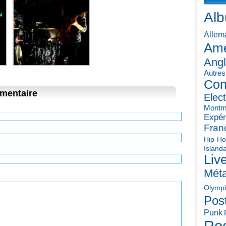
Al
Allem
Amé
Angl
Autres
Con
mentaire
Elec
Montm
Expér
Fran
Hip-H
Islanda
Liv
Méta
Olymp
Pos
Punk
Ro