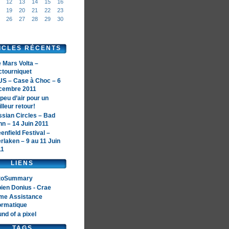
12
13
14
15
16
19
20
21
22
23
26
27
28
29
30
ICLES RÉCENTS
 Mars Volta –
tourniquet
S – Case à Choc – 6
cembre 2011
peu d’air pour un
lleur retour!
sian Circles – Bad
n – 14 Juin 2011
enfield Festival –
erlaken – 9 au 11 Juin
11
LIENS
toSummary
ien Donius - Crae
me Assistance
ormatique
nd of a pixel
TAGS