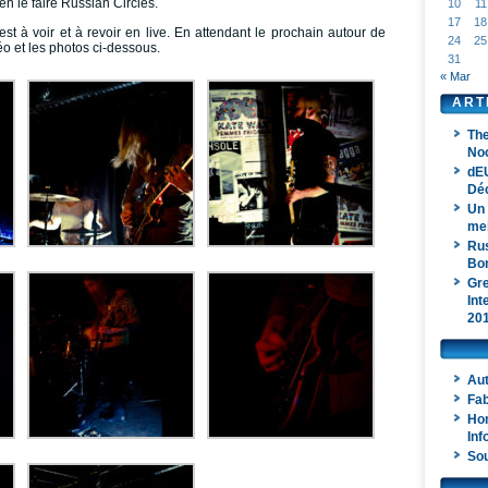
en le faire Russian Circles.
10
11
17
18
st à voir et à revoir en live. En attendant le prochain autour de
24
25
éo et les photos ci-dessous.
31
« Mar
ART
The
Noc
dEU
Dé
Un 
mei
Rus
Bon
Gre
Int
20
Au
Fab
Ho
Inf
Sou