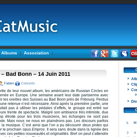
Albums
Association
 – Bad Bonn – 14 Juin 2011
Al
Fabien
Concerts
Cli
Co
rtie de leur nouvel album, les américains de Russian Circles en
tournée en Europe. Une semaine avant leur date parisienne avec
rrir les oreilles des Suisses au Bad Bonn près de Fribourg. Perdus
Div
ne retenue n’est nécessaire. Ainsi après la première partie, une
itait pas à utiliser les pédales d’effets, le groupe est entré sur
ure trente de spectacle. Malgré son ambiance très intimiste, due
rop étroite pour les trois musiciens, les échanges ne sont pas
e. Mais nous ne nous en plaindrons pas. Les discours parfois
L
M
 à la musique. C’est ainsi que l’on a pu découvrir deux pistes qui
ur le prochain opus
Empros
. Il sera sans doute dans la lignée des
3
4
ec ces petites nouveautés et originalités. Bref on peut s’attendre