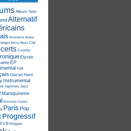
bums
Album Solo
Alternatif
and
ricains
ais
Arméniens
Auteur
Clip
Belges
Bercy
Blues
certs
Country
tronique
Elysée
EP
artre
imental
Folk
çais
Hard
Glaz'art
Instrumental
op
is
Jazz
Japonais
e
Maroquinerie
l
Nouveau Casino
Paris
Pop
ia
Progressif
t
R'n'B
Reggae
ck