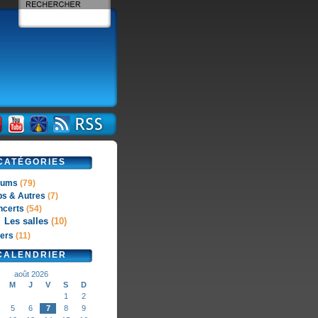
CATÉGORIES
bums
(79)
ps & Autres
(7)
ncerts
(54)
Les salles
(10)
ers
(11)
CALENDRIER
août 2026
M
J
V
S
D
1
2
5
6
7
8
9