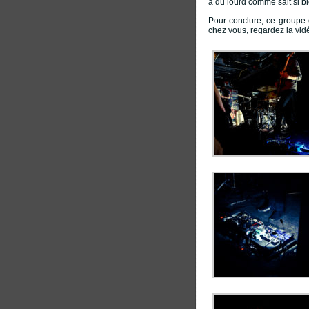
à du lourd comme sait si bi
Pour conclure, ce groupe e
chez vous, regardez la vid
EatMusic Blog